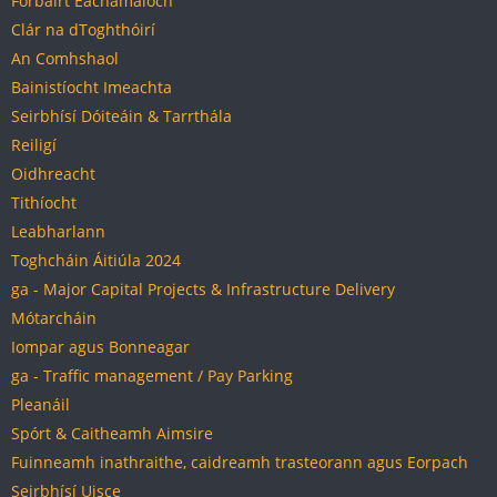
Forbairt Eacnamaíoch
Clár na dToghthóirí
An Comhshaol
Bainistíocht Imeachta
Seirbhísí Dóiteáin & Tarrthála
Reiligí
Oidhreacht
Tithíocht
Leabharlann
Toghcháin Áitiúla 2024
ga - Major Capital Projects & Infrastructure Delivery
Mótarcháin
Iompar agus Bonneagar
ga - Traffic management / Pay Parking
Pleanáil
Spórt & Caitheamh Aimsire
Fuinneamh inathraithe, caidreamh trasteorann agus Eorpach
Seirbhísí Uisce