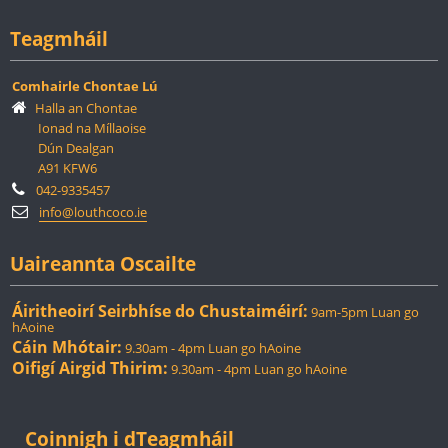
Teagmháil
Comhairle Chontae Lú
Halla an Chontae
Ionad na Míllaoise
Dún Dealgan
A91 KFW6
042-9335457
info@louthcoco.ie
Uaireannta Oscailte
Áiritheoirí Seirbhíse do Chustaiméirí:
9am-5pm Luan go
hAoine
Cáin Mhótair:
9.30am - 4pm Luan go hAoine
Oifigí Airgid Thirim:
9.30am - 4pm Luan go hAoine
Coinnigh i dTeagmháil