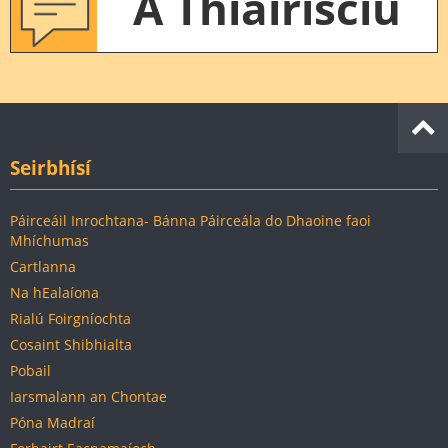
A Thiairisciú
Seirbhísí
Páirceáil Inrochtana- Bánna Páirceála do Dhaoine faoi
Mhíchumas
Cartlanna
Na hEalaíona
Rialú Foirgníochta
Cosaint Shibhialta
Pobail
Iarsmalann an Chontae
Póna Madraí