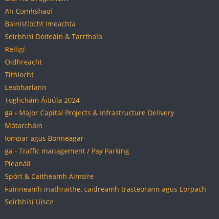
An Comhshaol
Bainistíocht Imeachta
Seirbhísí Dóiteáin & Tarrthála
Reiligí
Oidhreacht
Tithíocht
Leabharlann
Toghcháin Áitiúla 2024
ga - Major Capital Projects & Infrastructure Delivery
Mótarcháin
Iompar agus Bonneagar
ga - Traffic management / Pay Parking
Pleanáil
Spórt & Caitheamh Aimsire
Fuinneamh inathraithe, caidreamh trasteorann agus Eorpach
Seirbhísí Uisce