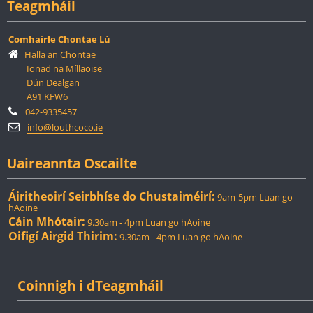
Teagmháil
Comhairle Chontae Lú
Halla an Chontae
Ionad na Míllaoise
Dún Dealgan
A91 KFW6
042-9335457
info@louthcoco.ie
Uaireannta Oscailte
Áiritheoirí Seirbhíse do Chustaiméirí:
9am-5pm Luan go
hAoine
Cáin Mhótair:
9.30am - 4pm Luan go hAoine
Oifigí Airgid Thirim:
9.30am - 4pm Luan go hAoine
Coinnigh i dTeagmháil