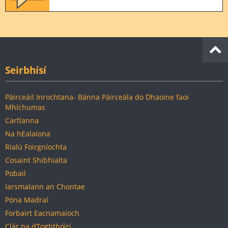
Seirbhísí
Páirceáil Inrochtana- Bánna Páirceála do Dhaoine faoi
Mhíchumas
Cartlanna
Na hEalaíona
Rialú Foirgníochta
Cosaint Shibhialta
Pobail
Iarsmalann an Chontae
Póna Madraí
Forbairt Eacnamaíoch
Clár na dToghthóirí