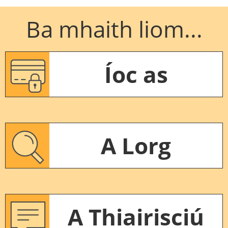
Ba mhaith liom...
Íoc as
A Lorg
A Thiairisciú