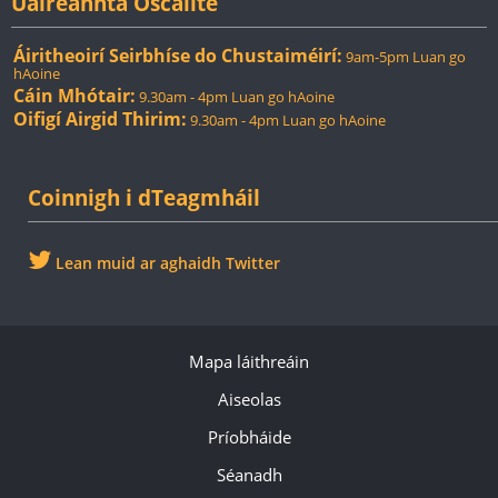
Uaireannta Oscailte
Áiritheoirí Seirbhíse do Chustaiméirí:
9am-5pm Luan go
hAoine
Cáin Mhótair:
9.30am - 4pm Luan go hAoine
Oifigí Airgid Thirim:
9.30am - 4pm Luan go hAoine
Coinnigh i dTeagmháil
Lean muid ar aghaidh Twitter
Mapa láithreáin
Aiseolas
Príobháide
Séanadh