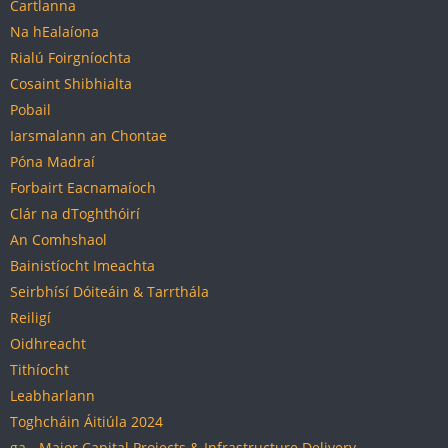
Cartlanna
Na hEalaíona
Rialú Foirgníochta
Cosaint Shibhialta
Pobail
Iarsmalann an Chontae
Póna Madraí
Forbairt Eacnamaíoch
Clár na dToghthóirí
An Comhshaol
Bainistíocht Imeachta
Seirbhísí Dóiteáin & Tarrthála
Reiligí
Oidhreacht
Tithíocht
Leabharlann
Toghcháin Áitiúla 2024
ga - Major Capital Projects & Infrastructure Delivery