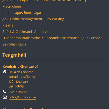
Mótarcháin
Iompar agus Bonneagar
ga - Traffic management / Pay Parking
Pleanáil
Spórt & Caitheamh Aimsire
Fuinneamh inathraithe, caidreamh trasteorann agus Eorpach
Seirbhísí Uisce
Teagmháil
Comhairle Chontae Lú
Halla an Chontae
Ionad na Míllaoise
Dún Dealgan
A91 KFW6
042-9335457
info@louthcoco.ie