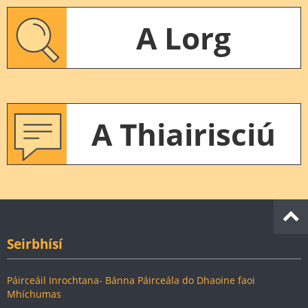
A Lorg
A Thiairisciú
Seirbhísí
Páirceáil Inrochtana- Bánna Páirceála do Dhaoine faoi
Mhíchumas