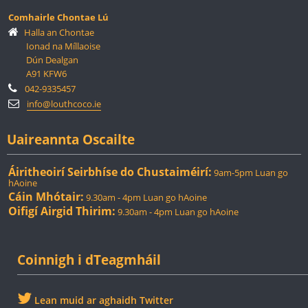
Comhairle Chontae Lú
Halla an Chontae
Ionad na Míllaoise
Dún Dealgan
A91 KFW6
042-9335457
info@louthcoco.ie
Uaireannta Oscailte
Áiritheoirí Seirbhíse do Chustaiméirí:
9am-5pm Luan go
hAoine
Cáin Mhótair:
9.30am - 4pm Luan go hAoine
Oifigí Airgid Thirim:
9.30am - 4pm Luan go hAoine
Coinnigh i dTeagmháil
Lean muid ar aghaidh Twitter