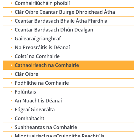
Comhairliúcháin phoiblí
Clár Oibre Ceantar Buirge Dhroichead Átha
Ceantar Bardasach Bhaile Átha Fhirdhia
Ceantar Bardasach Dhún Dealgan
Gailearaí grianghraf
Na Preasráitis is Déanaí
Coistí na Comhairle
Cathaoirleach na Comhairle
Clár Oibre
Fodhlíthe na Comhairle
Folúntais
An Nuacht is Déanaí
Fógraí Ginearálta
Comhaltacht
Suaitheantas na Comhairle
Miontuairiscí na gCruinnithe Reachtúla