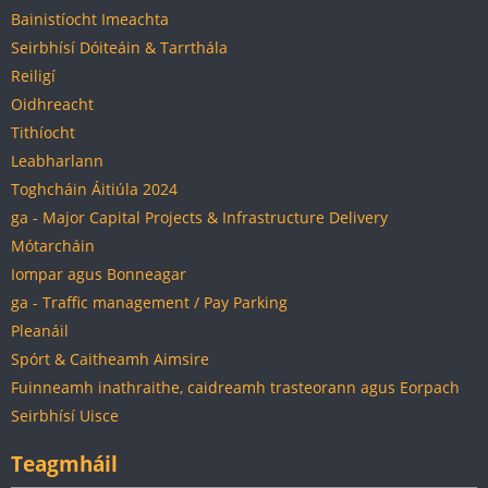
Bainistíocht Imeachta
Seirbhísí Dóiteáin & Tarrthála
Reiligí
Oidhreacht
Tithíocht
Leabharlann
Toghcháin Áitiúla 2024
ga - Major Capital Projects & Infrastructure Delivery
Mótarcháin
Iompar agus Bonneagar
ga - Traffic management / Pay Parking
Pleanáil
Spórt & Caitheamh Aimsire
Fuinneamh inathraithe, caidreamh trasteorann agus Eorpach
Seirbhísí Uisce
Teagmháil