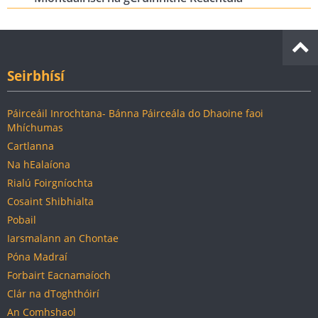
Seirbhísí
Páirceáil Inrochtana- Bánna Páirceála do Dhaoine faoi
Mhíchumas
Cartlanna
Na hEalaíona
Rialú Foirgníochta
Cosaint Shibhialta
Pobail
Iarsmalann an Chontae
Póna Madraí
Forbairt Eacnamaíoch
Clár na dToghthóirí
An Comhshaol