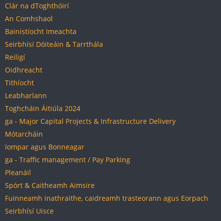
Clár na dToghthóirí
An Comhshaol
Bainistíocht Imeachta
Seirbhísí Dóiteáin & Tarrthála
Reiligí
Oidhreacht
Tithíocht
Leabharlann
Toghcháin Áitiúla 2024
ga - Major Capital Projects & Infrastructure Delivery
Mótarcháin
Iompar agus Bonneagar
ga - Traffic management / Pay Parking
Pleanáil
Spórt & Caitheamh Aimsire
Fuinneamh inathraithe, caidreamh trasteorann agus Eorpach
Seirbhísí Uisce