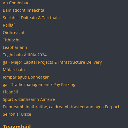
An Comhshaol
Bainistíocht Imeachta
Seirbhísí Dóiteáin & Tarrthála
Reiligí
Oidhreacht
Tithíocht
Leabharlann
Toghcháin Áitiúla 2024
ga - Major Capital Projects & Infrastructure Delivery
Mótarcháin
Iompar agus Bonneagar
ga - Traffic management / Pay Parking
Pleanáil
Spórt & Caitheamh Aimsire
Fuinneamh inathraithe, caidreamh trasteorann agus Eorpach
Seirbhísí Uisce
Teagmháil