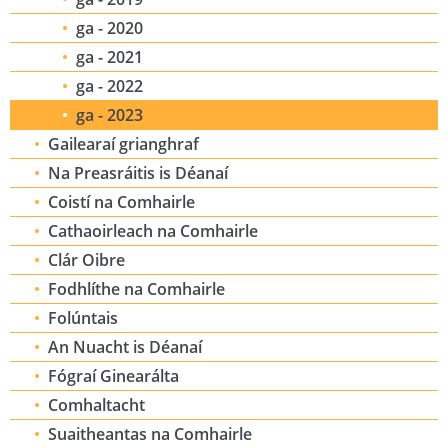
ga - 2020
ga - 2021
ga - 2022
ga - 2023
Gailearaí grianghraf
Na Preasráitis is Déanaí
Coistí na Comhairle
Cathaoirleach na Comhairle
Clár Oibre
Fodhlíthe na Comhairle
Folúntais
An Nuacht is Déanaí
Fógraí Ginearálta
Comhaltacht
Suaitheantas na Comhairle