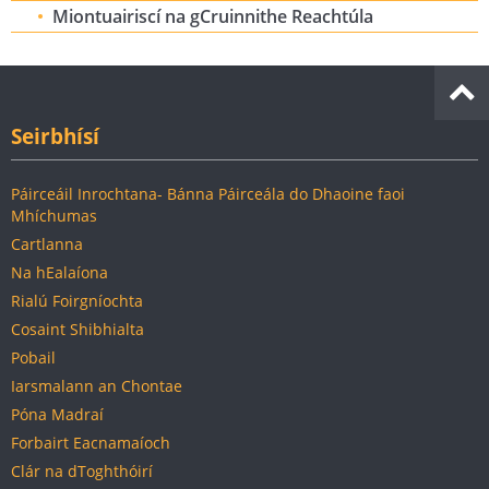
Miontuairiscí na gCruinnithe Reachtúla
Seirbhísí
Páirceáil Inrochtana- Bánna Páirceála do Dhaoine faoi
Mhíchumas
Cartlanna
Na hEalaíona
Rialú Foirgníochta
Cosaint Shibhialta
Pobail
Iarsmalann an Chontae
Póna Madraí
Forbairt Eacnamaíoch
Clár na dToghthóirí