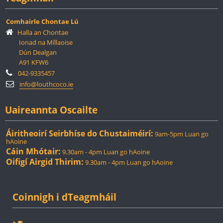
Comhairle Chontae Lú
Halla an Chontae
Ionad na Míllaoise
Dún Dealgan
A91 KFW6
042-9335457
info@louthcoco.ie
Uaireannta Oscailte
Áiritheoirí Seirbhíse do Chustaiméirí:
9am-5pm Luan go
hAoine
Cáin Mhótair:
9.30am - 4pm Luan go hAoine
Oifigí Airgid Thirim:
9.30am - 4pm Luan go hAoine
Coinnigh i dTeagmháil