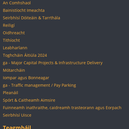
An Comhshaol
Bainistíocht Imeachta
Seirbhísí Dóiteáin & Tarrthála
Reiligí
Oidhreacht
Tithíocht
Leabharlann
Toghcháin Áitiúla 2024
ga - Major Capital Projects & Infrastructure Delivery
Mótarcháin
Iompar agus Bonneagar
ga - Traffic management / Pay Parking
Pleanáil
Spórt & Caitheamh Aimsire
Fuinneamh inathraithe, caidreamh trasteorann agus Eorpach
Seirbhísí Uisce
Teagmháil