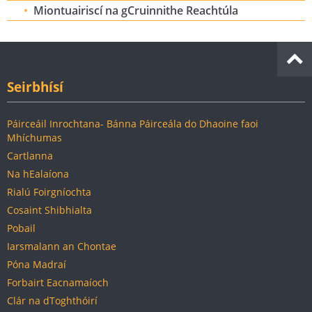
Miontuairiscí na gCruinnithe Reachtúla
Seirbhísí
Páirceáil Inrochtana- Bánna Páirceála do Dhaoine faoi
Mhíchumas
Cartlanna
Na hEalaíona
Rialú Foirgníochta
Cosaint Shibhialta
Pobail
Iarsmalann an Chontae
Póna Madraí
Forbairt Eacnamaíoch
Clár na dToghthóirí