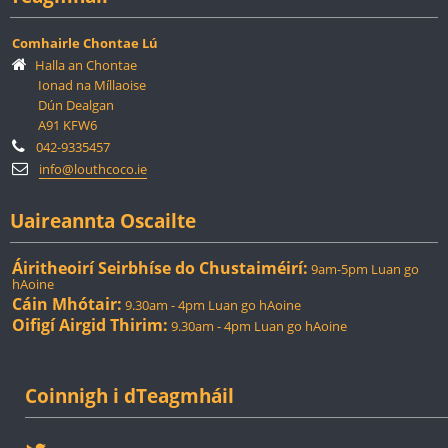
Comhairle Chontae Lú
Halla an Chontae
Ionad na Míllaoise
Dún Dealgan
A91 KFW6
042-9335457
info@louthcoco.ie
Uaireannta Oscailte
Áiritheoirí Seirbhíse do Chustaiméirí:
9am-5pm Luan go
hAoine
Cáin Mhótair:
9.30am - 4pm Luan go hAoine
Oifigí Airgid Thirim:
9.30am - 4pm Luan go hAoine
Coinnigh i dTeagmháil