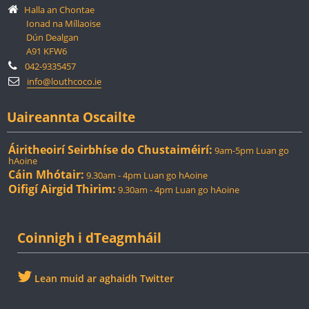
Halla an Chontae
Ionad na Míllaoise
Dún Dealgan
A91 KFW6
042-9335457
info@louthcoco.ie
Uaireannta Oscailte
Áiritheoirí Seirbhíse do Chustaiméirí:
9am-5pm Luan go
hAoine
Cáin Mhótair:
9.30am - 4pm Luan go hAoine
Oifigí Airgid Thirim:
9.30am - 4pm Luan go hAoine
Coinnigh i dTeagmháil
Lean muid ar aghaidh Twitter