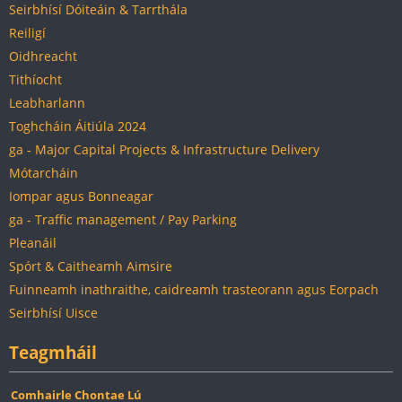
Seirbhísí Dóiteáin & Tarrthála
Reiligí
Oidhreacht
Tithíocht
Leabharlann
Toghcháin Áitiúla 2024
ga - Major Capital Projects & Infrastructure Delivery
Mótarcháin
Iompar agus Bonneagar
ga - Traffic management / Pay Parking
Pleanáil
Spórt & Caitheamh Aimsire
Fuinneamh inathraithe, caidreamh trasteorann agus Eorpach
Seirbhísí Uisce
Teagmháil
Comhairle Chontae Lú