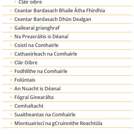
Cláir oibre
Ceantar Bardasach Bhaile Átha Fhirdhia
Ceantar Bardasach Dhún Dealgan
Gailearaí grianghraf
Na Preasráitis is Déanaí
Coistí na Comhairle
Cathaoirleach na Comhairle
Clár Oibre
Fodhlíthe na Comhairle
Folúntais
An Nuacht is Déanaí
Fógraí Ginearálta
Comhaltacht
Suaitheantas na Comhairle
Miontuairiscí na gCruinnithe Reachtúla