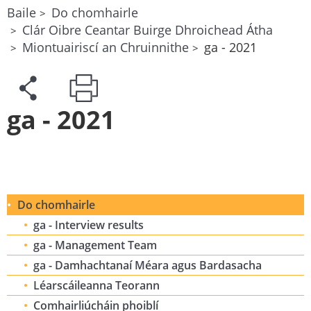
Baile
Do chomhairle
Clár Oibre Ceantar Buirge Dhroichead Átha
Miontuairiscí an Chruinnithe
ga - 2021
ga - 2021
Do chomhairle
ga - Interview results
ga - Management Team
ga - Damhachtanaí Méara agus Bardasacha
Léarscáileanna Teorann
Comhairliúcháin phoiblí