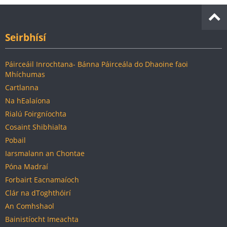
Seirbhísí
Páirceáil Inrochtana- Bánna Páirceála do Dhaoine faoi
Mhíchumas
Cartlanna
Na hEalaíona
Rialú Foirgníochta
Cosaint Shibhialta
Pobail
Iarsmalann an Chontae
Póna Madraí
Forbairt Eacnamaíoch
Clár na dToghthóirí
An Comhshaol
Bainistíocht Imeachta