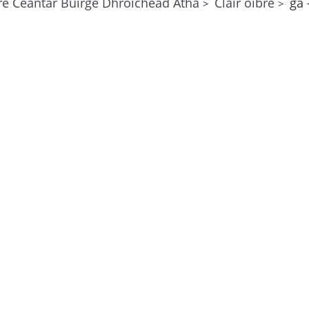
re Ceantar Buirge Dhroichead Átha
Cláir oibre
ga 