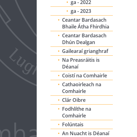
ga - 2022
ga - 2023
Ceantar Bardasach
Bhaile Átha Fhirdhia
Ceantar Bardasach
Dhún Dealgan
Gailearaí grianghraf
Na Preasráitis is
Déanaí
Coistí na Comhairle
Cathaoirleach na
Comhairle
Clár Oibre
Fodhlíthe na
Comhairle
Folúntais
An Nuacht is Déanaí