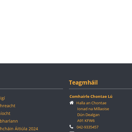
Teagmháil
Comhairle Chontae Lú
igí
Halla an Chontae
hreacht
Ionad na Míllaoise
híocht
Dún Dealgan
A91 KFW6
bharlann
042-9335457
hcháin Áitiúla 2024