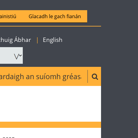
ainistiú
Glacadh le gach fianán
|
Gaeilge
 chuig Ábhar
|
English
ch the website
Search button