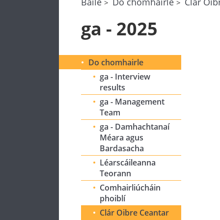
Baile
Do chomhairle
Clár Oib
ga - 2025
Do chomhairle
ga - Interview
results
ga - Management
Team
ga - Damhachtanaí
Méara agus
Bardasacha
Léarscáileanna
Teorann
Comhairliúcháin
phoiblí
Clár Oibre Ceantar