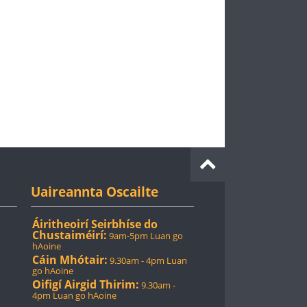
Uaireannta Oscailte
Áiritheoirí Seirbhíse do
Chustaiméirí:
9am-5pm Luan go
hAoine
Cáin Mhótair:
9.30am - 4pm Luan
go hAoine
Oifigí Airgid Thirim:
9.30am -
4pm Luan go hAoine