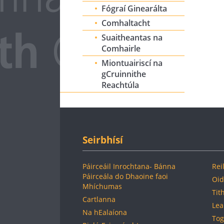
Fógraí Ginearálta
Comhaltacht
Suaitheantas na
Comhairle
Miontuairiscí na
gCruinnithe
Reachtúla
Seirbhísí
Páirceáil Inrochtana- Bánna
Reil
Páirceála do Dhaoine faoi
Oid
Mhíchumas
Tit
Cartlanna
Lea
Na hEalaíona
Tog