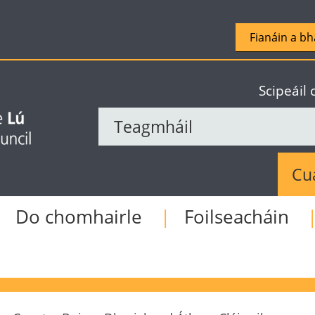
Fianáin a bh
Scipeáil
Sear
Do chomhairle
Foilseacháin