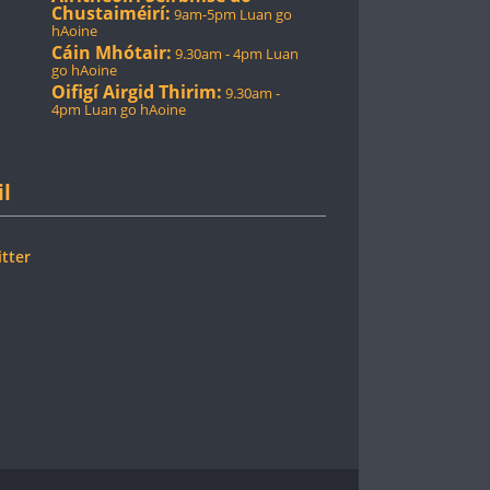
Chustaiméirí:
9am-5pm Luan go
hAoine
Cáin Mhótair:
9.30am - 4pm Luan
go hAoine
Oifigí Airgid Thirim:
9.30am -
4pm Luan go hAoine
il
tter