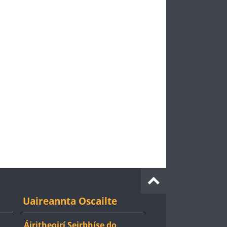
Uaireannta Oscailte
Áiritheoirí Seirbhíse do