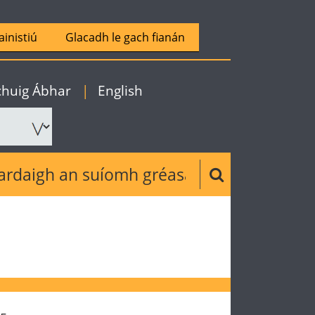
ainistiú
Glacadh le gach fianán
|
Gaeilge
 chuig Ábhar
|
English
ch the website
Search button