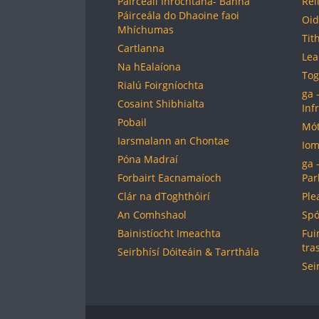
Páirceáil Inrochtana- Bánna
Reil
Páirceála do Dhaoine faoi
Oid
Mhíchumas
Tit
Cartlanna
Lea
Na hEalaíona
Tog
Rialú Foirgníochta
ga 
Cosaint Shibhialta
Inf
Pobail
Mót
Iarsmalann an Chontae
Iom
Póna Madraí
ga 
Forbairt Eacnamaíoch
Par
Clár na dToghthóirí
Ple
An Comhshaol
Spó
Bainistíocht Imeachta
Fui
tra
Seirbhísí Dóiteáin & Tarrthála
Sei