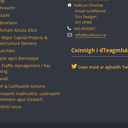
igí
Halla an Chontae
hreacht
Ionad na Míllaoise
híocht
Dún Dealgan
A91 KFW6
bharlann
042-9335457
hcháin Áitiúla 2024
info@louthcoco.ie
- Major Capital Projects &
rastructure Delivery
Coinnigh i dTeagmhá
archáin
par agus Bonneagar
- Traffic management / Pay
Lean muid ar aghaidh Twi
king
anáil
rt & Caitheamh Aimsire
nneamh inathraithe, caidreamh
steorann agus Eorpach
rbhísí Uisce