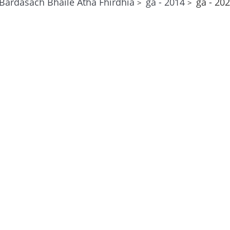
Bardasach Bhaile Átha Fhirdhia
ga - 2014
ga - 20