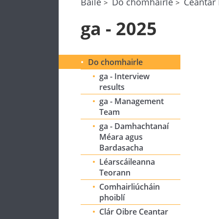
Baile
Do chomhairle
Ceantar 
ga - 2025
Do chomhairle
ga - Interview
results
ga - Management
Team
ga - Damhachtanaí
Méara agus
Bardasacha
Léarscáileanna
Teorann
Comhairliúcháin
phoiblí
Clár Oibre Ceantar