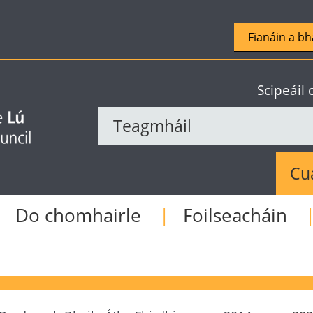
Fianáin a bh
Scipeáil
Sear
Do chomhairle
Foilseacháin