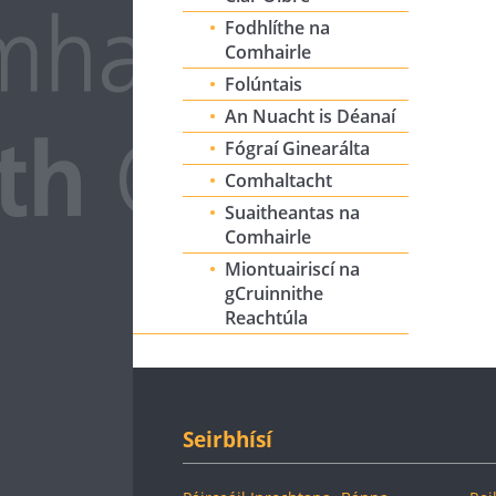
Fodhlíthe na
Comhairle
Folúntais
An Nuacht is Déanaí
Fógraí Ginearálta
Comhaltacht
Suaitheantas na
Comhairle
Miontuairiscí na
gCruinnithe
Reachtúla
Seirbhísí